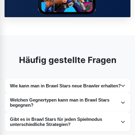
Häufig gestellte Fragen
Wie kann man in Brawl Stars neue Brawler erhalten?
Es gibt verschiedene Möglichkeiten, neue Brawler in
Welchen Gegnertypen kann man in Brawl Stars
Brawl Stars zu bekommen. Zum einen könnt ihr
begegnen?
Missionen abschließen, um euer Level zu erhöhen und
Ihr könnt in Brawl Stars auf verschiedene Gegner treffen.
im Spiel voranzukommen, wodurch neue Charaktere
Gibt es in Brawl Stars für jeden Spielmodus
Da Spieler aus aller Welt dabei sind, könnt ihr im Online-
unterschiedliche Strategien?
freigeschaltet werden. Zum anderen könnt ihr neue
Mehrspielermodus jeden als Gegner bekommen.
Charaktere per In-Game-Kauf erwerben. Außerdem