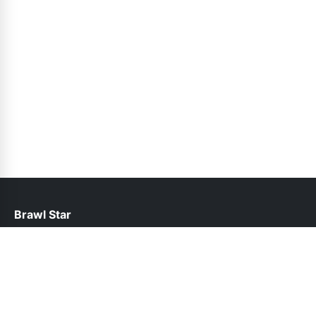
Brawl Star
help@brawlstars.pk
Follow Us