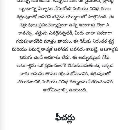
ముప్పు కలిగించదు. ఇప్పుడు మీకోసం సైనికులు, బ్రాలర్ల
బృందాన్ని ఏర్పాటు చేసుకోండి మరియు వివిధ రకాల
శత్రువులతో అపరిమితమైన యుద్ధాలలో పాల్గొనండి. ఈ
శత్రువులు ప్రపంచవ్యాప్తంగా ఉన్న ఆటగాళ్లు లేదా AI
కావచ్చు. శత్రువు ఎవరైనప్పటికీ, మీరు చాలా సరదాగా
గడుపుతారనేది మాత్రం ఖాయం. ఈ గేమ్‌కు నిరంతర శ్రద్ధ
మరియు విమర్శనాత్మక ఆలోచన అవసరం కాబట్టి, ఆటగాళ్లకు
విసుగు చెందే అవకాశం లేదు. ఈ అద్భుతమైన గేమ్,
ఆటగాళ్లను ఒక ప్రపంచంలోకి తీసుకువెళుతుంది, అక్కడ
వారు తమను తాము రక్షించుకోవడానికి, శత్రువులతో
పోరాడటానికి మరియు వివిధ రత్నాలను సేకరించడానికి
ఆలోచించాల్సి ఉంటుంది.
ఫీచర్లు