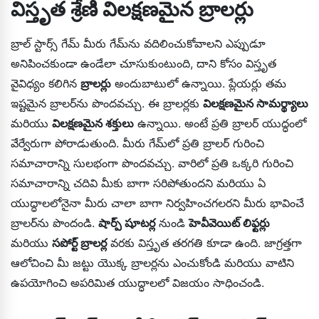
విస్తృత శ్రేణి విలక్షణమైన బ్రాలర్లు
బ్రాల్ స్టార్స్ గేమ్ మీరు గేమ్‌ను వదిలించుకోవాలని ఎప్పుడూ
అనిపించకుండా ఉండేలా చూసుకుంటుంది, దాని కోసం విస్తృత
వైవిధ్యం కలిగిన
బ్రాలర్లు
అందుబాటులో ఉన్నాయి. ప్లేయర్లు తమ
ఇష్టమైన బ్రాలర్‌ను పొందవచ్చు. ఈ బ్రాలర్లకు
విలక్షణమైన సామర్థ్యాలు
మరియు
విలక్షణమైన శక్తులు
ఉన్నాయి. అంటే ప్రతి బ్రాలర్ యుద్ధంలో
వేర్వేరుగా పోరాడుతుంది. మీరు గేమ్‌లో ప్రతి బ్రాలర్ గురించి
సమాచారాన్ని సులభంగా పొందవచ్చు. వారిలో ప్రతి ఒక్కరి గురించి
సమాచారాన్ని చదివి మీకు బాగా సరిపోతుందని మరియు ఏ
యుద్ధాలలోనైనా మీరు చాలా బాగా నిర్వహించగలరని మీరు భావించే
బ్రాలర్‌ను పొందండి.
షార్ప్ షూటర్ల
నుండి
హెవీవెయిట్ లిఫ్టర్లు
మరియు
సపోర్ట్ బ్రాలర్ల
వరకు విస్తృత తరగతి కూడా ఉంది. జాగ్రత్తగా
ఆలోచించి మీ జట్టు యొక్క బ్రాలర్లను ఎంచుకోండి మరియు వాటిని
ఉపయోగించి అపరిమిత యుద్ధాలలో విజయం సాధించండి.