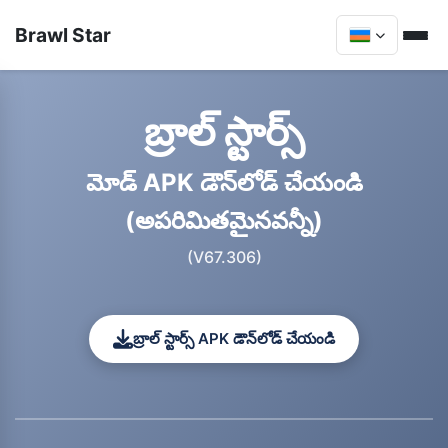
Brawl Star
బ్రాల్ స్టార్స్
మోడ్ APK డౌన్‌లోడ్ చేయండి
(అపరిమితమైనవన్నీ)
(V67.306)
బ్రాల్ స్టార్స్ APK డౌన్‌లోడ్ చేయండి