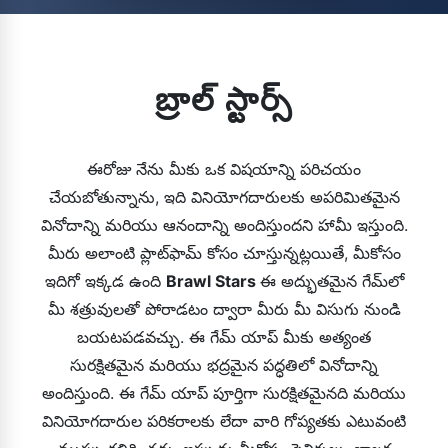
బ్రాల్ స్టార్స్
ఈరోజు నేను మీకు ఒక విషయాన్ని పరిచయం
చేయబోతున్నాను, ఇది వినియోగదారులకు అపరిమితమైన
వినోదాన్ని మరియు ఆనందాన్ని అందిస్తుందని హామీ ఇస్తుంది.
మీరు అలాంటి ప్లాట్‌ఫామ్ కోసం చూస్తున్నట్లయితే, మీకోసం
ఇదిగో ఇక్కడ ఉంది
Brawl Stars
ఈ అద్భుతమైన గేమ్‌లో
మీ శత్రువులతో పోరాడటం ద్వారా మీరు మీ విసుగు నుండి
బయటపడవచ్చు. ఈ గేమ్ యాప్ మీకు అత్యంత
సురక్షితమైన మరియు భద్రమైన పద్ధతిలో వినోదాన్ని
అందిస్తుంది. ఈ గేమ్ యాప్ పూర్తిగా సురక్షితమైనది మరియు
వినియోగదారుల పరికరాలకు లేదా వారి గోప్యతకు ఎటువంటి