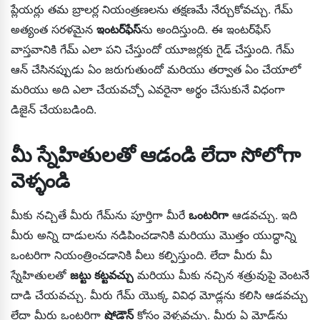
ప్లేయర్లు తమ బ్రాలర్ల నియంత్రణలను తక్షణమే నేర్చుకోవచ్చు. గేమ్
అత్యంత సరళమైన
ఇంటర్‌ఫేస్
ను అందిస్తుంది. ఈ ఇంటర్‌ఫేస్
వాస్తవానికి గేమ్ ఎలా పని చేస్తుందో యూజర్లకు గైడ్ చేస్తుంది. గేమ్
ఆన్ చేసినప్పుడు ఏం జరుగుతుందో మరియు తర్వాత ఏం చేయాలో
మరియు అది ఎలా చేయవచ్చో ఎవరైనా అర్థం చేసుకునే విధంగా
డిజైన్ చేయబడింది.
మీ స్నేహితులతో ఆడండి లేదా సోలోగా
వెళ్ళండి
మీకు నచ్చితే మీరు గేమ్‌ను పూర్తిగా మీరే
ఒంటరిగా
ఆడవచ్చు. ఇది
మీరు అన్ని దాడులను నడిపించడానికి మరియు మొత్తం యుద్ధాన్ని
ఒంటరిగా నియంత్రించడానికి వీలు కల్పిస్తుంది. లేదా మీరు మీ
స్నేహితులతో
జట్టు కట్టవచ్చు
మరియు మీకు నచ్చిన శత్రువుపై వెంటనే
దాడి చేయవచ్చు. మీరు గేమ్ యొక్క వివిధ మోడ్లను కలిసి ఆడవచ్చు
లేదా మీరు ఒంటరిగా
షోడౌన్
కోసం వెళ్ళవచ్చు. మీరు ఏ మోడ్‌ను