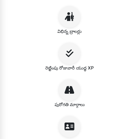
విభిన్న బ్రాలర్లు
రెట్టింపు రోజువారీ యుద్ధ XP
పురోగతి మార్గాలు