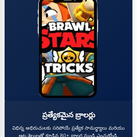
ప్రత్యేకమైన బ్రాలర్లు
విభిన్న అభిరుచులకు సరిపోయే ప్రత్యేక సామర్థ్యాలు మరియు
ఆట శైలులతో కూడిన 80+ బ్రాలర్ల నుండి ఎంచుకోండి.