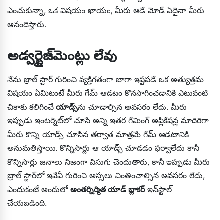
ఎంచుకున్నా, ఒక విషయం ఖాయం, మీరు ఆడే మోడ్ ఏదైనా మీరు
ఆనందిస్తారు.
అడ్వర్టైజ్‌మెంట్లు లేవు
నేను బ్రాల్ స్టార్ గురించి వ్యక్తిగతంగా బాగా ఇష్టపడే ఒక అత్యుత్తమ
విషయం ఏమిటంటే మీరు గేమ్ ఆడటం కొనసాగించడానికి ఎటువంటి
చికాకు కలిగించే
యాడ్స్
ను చూడాల్సిన అవసరం లేదు. మీరు
ఇప్పుడు ఇంటర్నెట్‌లో చూసే అన్ని ఇతర గేమింగ్ అప్లికేషన్ల మాదిరిగా
మీరు కొన్ని యాడ్స్ చూసిన తర్వాత మాత్రమే గేమ్ ఆడటానికి
అనుమతిస్తాయి. కొన్నిసార్లు ఆ యాడ్స్ చూడడం ఫర్వాలేదు కానీ
కొన్నిసార్లు జనాలు నిజంగా విసుగు చెందుతారు, కానీ ఇప్పుడు మీరు
బ్రాల్ స్టార్‌లో ఇవేవీ గురించి అస్సలు చింతించాల్సిన అవసరం లేదు,
ఎందుకంటే అందులో
అంతర్నిర్మిత యాడ్ బ్లాకర్
ఇన్‌స్టాల్
చేయబడింది.