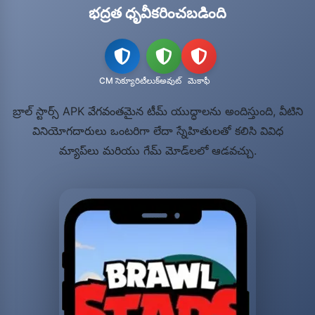
భద్రత ధృవీకరించబడింది
CM సెక్యూరిటీ
లుక్‌అవుట్
మెకాఫీ
బ్రాల్ స్టార్స్ APK వేగవంతమైన టీమ్ యుద్ధాలను అందిస్తుంది, వీటిని
వినియోగదారులు ఒంటరిగా లేదా స్నేహితులతో కలిసి వివిధ
మ్యాప్‌లు మరియు గేమ్ మోడ్‌లలో ఆడవచ్చు.