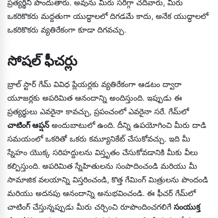
ప్రత్యర్థిని పొందుతారు. అవును మీరు సరిగ్గా చదివారు, మీరు
ఒకరికొకరు మద్దతుగా యుద్ధాలలో దిగడమే కాదు, అనేక యుద్ధాలలో
ఒకరికొకరు వ్యతిరేకంగా కూడా దిగవచ్చు.
సోషల్ ఫీచర్లు
బ్రాల్ స్టార్ గేమ్ వివిధ ప్లేయర్లకు వ్యతిరేకంగా ఆడటం ద్వారా
యూజర్లకు అపరిమిత ఆనందాన్ని అందిస్తుంది. ఇప్పుడు ఈ
ప్రత్యర్థులు ఎవరైనా కావచ్చు, ప్రపంచంలో ఎవరైనా సరే. గేమ్‌లో
చాటింగ్ ఆప్షన్
అందుబాటులో ఉంది. దీన్ని ఉపయోగించి మీరు దాడి
సమయంలో ఒకరితో ఒకరు కమ్యూనికేట్ చేసుకోవచ్చు. ఇది మీ
స్నేహం యొక్క సరిహద్దులను విస్తృతం చేసుకోవడానికి మీకు వీలు
కల్పిస్తుంది. అపరిమిత స్నేహితులను సంపాదించండి మరియు మీ
సామాజిక వలయాన్ని విస్తరించండి, కొత్త గేమింగ్ మిత్రులను పొందండి
మరియు అదనపు ఆనందాన్ని అనుభవించండి. ఈ ఫీచర్ గేమ్‌లో
చాటింగ్ చేస్తున్నప్పుడు మీరు చర్చించి రూపొందించగలిగే
సంయుక్త