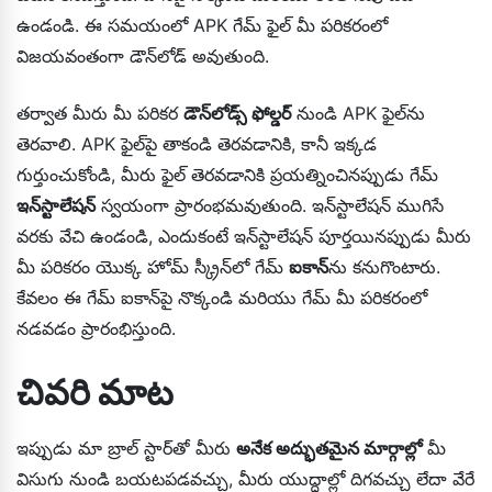
ఉండండి. ఈ సమయంలో APK గేమ్ ఫైల్ మీ పరికరంలో
విజయవంతంగా డౌన్‌లోడ్ అవుతుంది.
తర్వాత మీరు మీ పరికర
డౌన్‌లోడ్స్ ఫోల్డర్
నుండి APK ఫైల్‌ను
తెరవాలి. APK ఫైల్‌పై తాకండి తెరవడానికి, కానీ ఇక్కడ
గుర్తుంచుకోండి, మీరు ఫైల్ తెరవడానికి ప్రయత్నించినప్పుడు గేమ్
ఇన్‌స్టాలేషన్
స్వయంగా ప్రారంభమవుతుంది. ఇన్‌స్టాలేషన్ ముగిసే
వరకు వేచి ఉండండి, ఎందుకంటే ఇన్‌స్టాలేషన్ పూర్తయినప్పుడు మీరు
మీ పరికరం యొక్క హోమ్ స్క్రీన్‌లో గేమ్
ఐకాన్
ను కనుగొంటారు.
కేవలం ఈ గేమ్ ఐకాన్‌పై నొక్కండి మరియు గేమ్ మీ పరికరంలో
నడవడం ప్రారంభిస్తుంది.
చివరి మాట
ఇప్పుడు మా బ్రాల్ స్టార్‌తో మీరు
అనేక అద్భుతమైన మార్గాల్లో
మీ
విసుగు నుండి బయటపడవచ్చు, మీరు యుద్ధాల్లో దిగవచ్చు లేదా వేరే