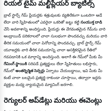
రియల్ టైమ్ మల్టీప్లేయర్ బ్యాటిల్స్
బ్రాల్ స్టార్స్ గేమ్ ప్లేయర్లకు శత్రువులకు వ్యతిరేకంగా ఒంటరిగా ఆడే
లేదా వారి స్నేహితులలో ఎవరైనా ఒకరితో జట్టు కట్టి
సంయుక్త దాడి
చేసే అవకాశాన్ని అందిస్తుంది. ప్లేయర్లు ఈ వేగవంతమైన గేమ్‌ను వారి
ఆండ్రాయిడ్ పరికరాలలో చాలా సులభంగా పొందవచ్చు మరియు వారి
తీరిక సమయంలో చాలా వినోదాన్ని పొందవచ్చు. బ్రాల్ స్టార్స్ గేమ్
యూజర్లకు వారి తీరిక సమయాన్ని చాలా ఆసక్తికరమైన రీతిలో
గడపడానికి ఒక మార్గాన్ని అందిస్తుంది. అలాగే ఈ గేమ్‌లో మీకు మీ
గేమింగ్ స్థాయికి
సరిపడే ప్రత్యర్థులు లేదా స్నేహితులు లభిస్తారు,
గేమ్‌లో
అంతర్నిర్మిత సెన్సర్లు
ఏర్పాటు చేయబడ్డాయి, ఇవి మీకు మీ
కంటే చాలా బలమైన ప్రత్యర్థి రాకుండా చూస్తాయి, తద్వారా ఇద్దరు
వ్యక్తుల మధ్య న్యాయమైన మ్యాచింగ్ జరగాలి.
రెగ్యులర్ అప్‌డేట్లు మరియు ఈవెంట్లు