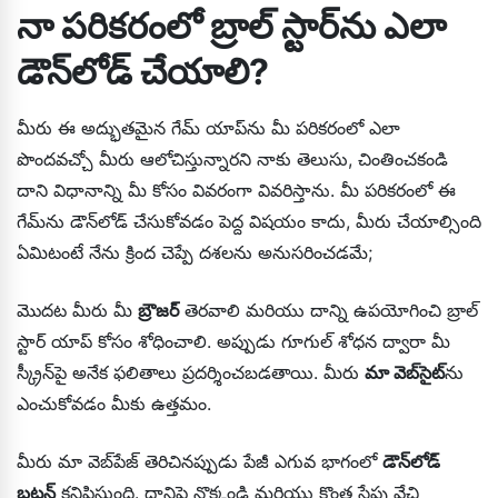
నా పరికరంలో బ్రాల్ స్టార్‌ను ఎలా
డౌన్‌లోడ్ చేయాలి?
మీరు ఈ అద్భుతమైన గేమ్ యాప్‌ను మీ పరికరంలో ఎలా
పొందవచ్చో మీరు ఆలోచిస్తున్నారని నాకు తెలుసు, చింతించకండి
దాని విధానాన్ని మీ కోసం వివరంగా వివరిస్తాను. మీ పరికరంలో ఈ
గేమ్‌ను డౌన్‌లోడ్ చేసుకోవడం పెద్ద విషయం కాదు, మీరు చేయాల్సింది
ఏమిటంటే నేను క్రింద చెప్పే దశలను అనుసరించడమే;
మొదట మీరు మీ
బ్రౌజర్
తెరవాలి మరియు దాన్ని ఉపయోగించి బ్రాల్
స్టార్ యాప్ కోసం శోధించాలి. అప్పుడు గూగుల్ శోధన ద్వారా మీ
స్క్రీన్‌పై అనేక ఫలితాలు ప్రదర్శించబడతాయి. మీరు
మా వెబ్‌సైట్
ను
ఎంచుకోవడం మీకు ఉత్తమం.
మీరు మా వెబ్‌పేజ్ తెరిచినప్పుడు పేజీ ఎగువ భాగంలో
డౌన్‌లోడ్
బటన్
కనిపిస్తుంది. దానిపై నొక్కండి మరియు కొంత సేపు వేచి