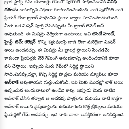
బ్రాల్ స్టార్స్ గేమ్ యూజర్లు గేమ్‌లో పురోగతి సాధించడానికి
వివిధ
దశలను
దాటాల్సిన విధంగా రూపొందించబడింది. వారి పురోగతి వారి
ప్లేయర్ లేదా బ్రాలర్ సాధించిన స్థాయి ద్వారా సూచించబడుతుంది.
మీరు ఒక మిషన్ పూర్తి చేసినప్పుడు మీ బ్రాలర్ లెవెల్ అప్
అవుతుంది. ఈ మిషన్లు వేర్వేరుగా ఉంటాయి; అవి
బౌంటీ హంట్
,
హైస్ట్
,
జెమ్ కలెక్షన్
, కొన్ని శత్రువులపై దాడి లేదా మరేదైనా మిషన్
అయి ఉండవచ్చు. ఈ మిషన్లు మీ బ్రాలర్ల స్థాయిని పెంచడమే
కాకుండా ప్లేయర్లకు వేరే గేమింగ్ అనుభవాన్ని అందించడానికి కూడా
పని చేస్తాయి. ఇప్పుడు మీరు గేమ్‌లో నిర్దిష్ట స్థాయిని
సాధించినప్పుడల్లా, కొన్ని నిర్దిష్ట పాత్రలు మరియు మ్యాప్‌లు కూడా
అన్‌లాక్
అవుతాయని గుర్తుంచుకోండి, ఇవి మీకు మొదట్లో లాక్ అయి
ఉన్నందున అందుబాటులో ఉండేవి కావు. ఇప్పుడు మీరు వాటిని
అన్‌లాక్ చేసిన తర్వాత ఆ అదనపు పాత్రలను మరియు వాటి కొత్తగా
అన్‌లాక్ అయిన నైపుణ్యాలను ఉపయోగించి కొత్త ట్రిక్కులు మరియు
ప్లేయర్లతో గేమ్ ఆడవచ్చు, ఇది నాకు చాలా ఆసక్తికరంగా అనిపిస్తుంది.