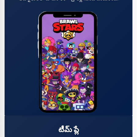
టీమ్ ప్లే