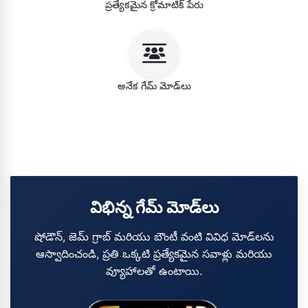
ప్రత్యేకమైన క్రోమాటిక్ పేరు
అనేక గేమ్ మోడ్‌లు
విభిన్న గేమ్ మోడ్‌లు
షోడౌన్, జెమ్ గ్రాబ్ మరియు బౌంటీ వంటి వివిధ మోడ్‌లను
ఆస్వాదించండి, ప్రతి ఒక్కటి ప్రత్యేకమైన సవాళ్లు మరియు
వ్యూహాలతో ఉంటాయి.