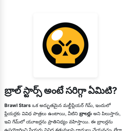
విభిన్నంగా ఉండాలి.
బ్రాల్ స్టార్స్ అంటే సరిగ్గా ఏమిటి?
Brawl Stars
ఒక అద్భుతమైన మల్టీప్లేయర్ గేమ్, ఇందులో
ప్లేయర్లకు వివిధ పాత్రలు ఉంటాయి, వీటిని
బ్రాలర్లు
అని పిలుస్తారు,
ఇవి గేమ్‌లో యూజర్లను ప్రాతినిధ్యం వహిస్తాయి. ఈ బ్రాలర్లను
ఉపయోగించి ప్లేయర్లు వివిధ శత్రువులపై దాడులు చేయవచ్చు లేదా