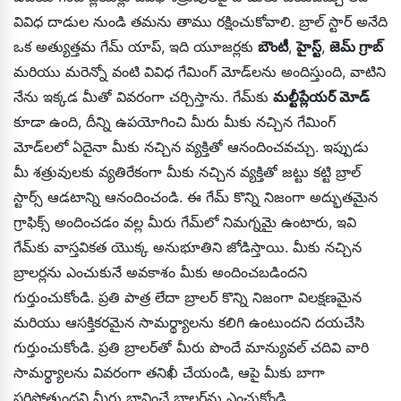
వివిధ దాడుల నుండి తమను తాము రక్షించుకోవాలి. బ్రాల్ స్టార్ అనేది
ఒక అత్యుత్తమ గేమ్ యాప్, ఇది యూజర్లకు
బౌంటీ
,
హైస్ట్
,
జెమ్ గ్రాబ్
మరియు మరెన్నో వంటి వివిధ గేమింగ్ మోడ్‌లను అందిస్తుంది, వాటిని
నేను ఇక్కడ మీతో వివరంగా చర్చిస్తాను. గేమ్‌కు
మల్టీప్లేయర్ మోడ్
కూడా ఉంది, దీన్ని ఉపయోగించి మీరు మీకు నచ్చిన గేమింగ్
మోడ్‌లలో ఏదైనా మీకు నచ్చిన వ్యక్తితో ఆనందించవచ్చు. ఇప్పుడు
మీ శత్రువులకు వ్యతిరేకంగా మీకు నచ్చిన వ్యక్తితో జట్టు కట్టి బ్రాల్
స్టార్స్ ఆడటాన్ని ఆనందించండి. ఈ గేమ్ కొన్ని నిజంగా అద్భుతమైన
గ్రాఫిక్స్ అందించడం వల్ల మీరు గేమ్‌లో నిమగ్నమై ఉంటారు, ఇవి
గేమ్‌కు వాస్తవికత యొక్క అనుభూతిని జోడిస్తాయి. మీకు నచ్చిన
బ్రాలర్లను ఎంచుకునే అవకాశం మీకు అందించబడిందని
గుర్తుంచుకోండి. ప్రతి పాత్ర లేదా బ్రాలర్ కొన్ని నిజంగా విలక్షణమైన
మరియు ఆసక్తికరమైన సామర్థ్యాలను కలిగి ఉంటుందని దయచేసి
గుర్తుంచుకోండి. ప్రతి బ్రాలర్‌తో మీరు పొందే మాన్యువల్ చదివి వారి
సామర్థ్యాలను వివరంగా తనిఖీ చేయండి, ఆపై మీకు బాగా
సరిపోతుందని మీరు భావించే బ్రాలర్‌ను ఎంచుకోండి.