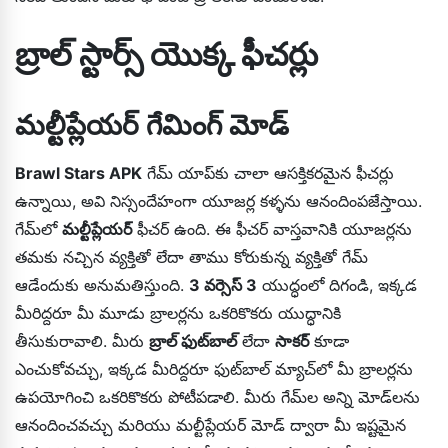
బ్రాల్ స్టార్స్ యొక్క ఫీచర్లు
మల్టీప్లేయర్ గేమింగ్ మోడ్
Brawl Stars APK
గేమ్ యాప్‌కు చాలా ఆసక్తికరమైన ఫీచర్లు
ఉన్నాయి, అవి నిస్సందేహంగా యూజర్ల కళ్ళను ఆనందింపజేస్తాయి.
గేమ్‌లో
మల్టీప్లేయర్
ఫీచర్ ఉంది. ఈ ఫీచర్ వాస్తవానికి యూజర్లను
తమకు నచ్చిన వ్యక్తితో లేదా తాము కోరుకున్న వ్యక్తితో గేమ్
ఆడేందుకు అనుమతిస్తుంది.
3 వర్సెస్ 3
యుద్ధంలో దిగండి, ఇక్కడ
మీరిద్దరూ మీ మూడు బ్రాలర్లను ఒకరికొకరు యుద్ధానికి
తీసుకురావాలి. మీరు
బ్రాల్ ఫుట్‌బాల్
లేదా
సాకర్
కూడా
ఎంచుకోవచ్చు, ఇక్కడ మీరిద్దరూ ఫుట్‌బాల్ మ్యాచ్‌లో మీ బ్రాలర్లను
ఉపయోగించి ఒకరికొకరు పోటీపడాలి. మీరు గేమ్‌ల అన్ని మోడ్‌లను
ఆనందించవచ్చు మరియు మల్టీప్లేయర్ మోడ్ ద్వారా మీ ఇష్టమైన