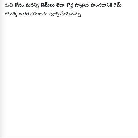
రుచి కోసం మరిన్ని
జెమ్‌లు
లేదా కొత్త పాత్రలు పొందడానికి గేమ్
యొక్క ఇతర పనులను పూర్తి చేయవచ్చు.