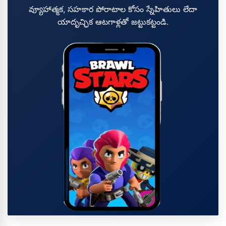
వ్యూహాత్మక, సహకార పోరాటాల కోసం స్నేహితులు లేదా
యాదృచ్ఛిక ఆటగాళ్లతో జట్టుకట్టండి.