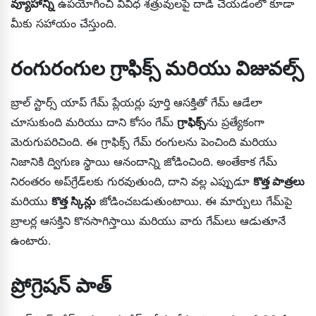
వ్యూహాన్ని
ఉపయోగించి వివిధ శత్రువులపై దాడి చేయడంలో కూడా
మీకు సహాయం చేస్తుంది.
రంగురంగుల గ్రాఫిక్స్ మరియు విజువల్స్
బ్రాల్ స్టార్స్ యాప్ గేమ్ ప్లేయర్లు పూర్తి ఆసక్తితో గేమ్ ఆడేలా
చూసుకుంది మరియు దాని కోసం గేమ్
గ్రాఫిక్స్
ను ప్రత్యేకంగా
మెరుగుపరిచింది. ఈ గ్రాఫిక్స్ గేమ్ రంగులను పెంచింది మరియు
నిజానికి ద్విగుణ స్థాయి ఆనందాన్ని జోడించింది. అంతేకాక గేమ్
నిరంతరం అప్‌గ్రేడ్‌లకు గురవుతుంది, దాని వల్ల ఎప్పుడూ
కొత్త పాత్రలు
మరియు
కొత్త స్కిన్లు
జోడించబడుతుంటాయి. ఈ మార్పులు గేమ్‌పై
బ్రాలర్ల ఆసక్తిని కొనసాగిస్తాయి మరియు వారు గేమ్‌లు ఆడుతూనే
ఉంటారు.
ప్రోగ్రెషన్ పాత్