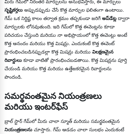
మీరు గేమ్‌లో నిరంతర మార్పులను అనుభవిస్తారు, ఈ మార్పులు
సృష్టికర్తలు
అప్పుడప్పుడు చేసే కొత్త మార్పుల ఫలితంగా ఉంటాయి.
గేమ్ ఒక నిర్దిష్ట కాలం తర్వాత క్రమం తప్పకుండా జరిగే
అప్‌డేట్ల
ద్వారా
మార్పులకు లోనవుతుంది. ఇది గేమ్‌లో కొత్త ఈవెంట్లను కూడా
పరిచయం చేస్తుంది మరియు నా అభిప్రాయంలో కొత్త ఈవెంట్లు అంటే
కొత్త ఆనందం మరియు కొత్త మిషన్లు. ఎందుకంటే కొత్త ఈవెంట్
ప్రారంభించబడినప్పుడల్లా కొత్త మిషన్లు మరియు
విలక్షణమైన
రివార్డులు
కూడా వాటితో ప్రారంభించబడతాయి. కొత్త మిషన్లను పూర్తి
చేయండి మరియు కొత్త మరియు ఉత్తేజకరమైన రివార్డులను
పొందండి.
సమర్థవంతమైన నియంత్రణలు
మరియు ఇంటర్‌ఫేస్
బ్రాల్ స్టార్ గేమ్‌లో మీరు చాలా స్మూత్ మరియు సమర్థవంతమైన
నియంత్రణలను
చూస్తారు. గేమ్ ఆడడం చాలా సులభం ఎందుకంటే