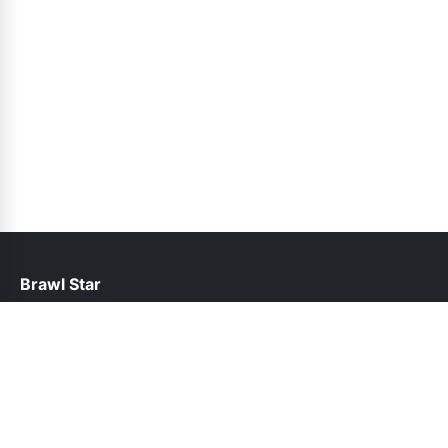
Brawl Star
help@brawlstars.pk
Follow Us