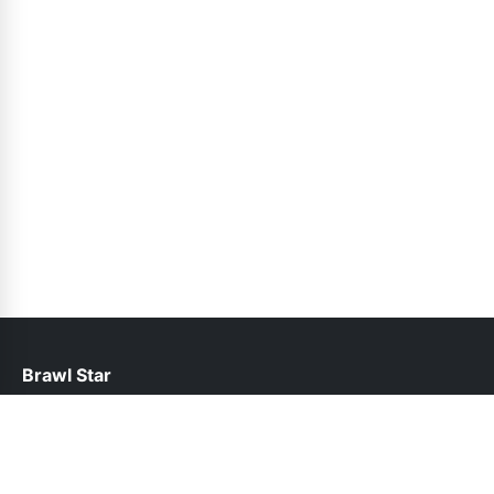
Brawl Star
help@brawlstars.pk